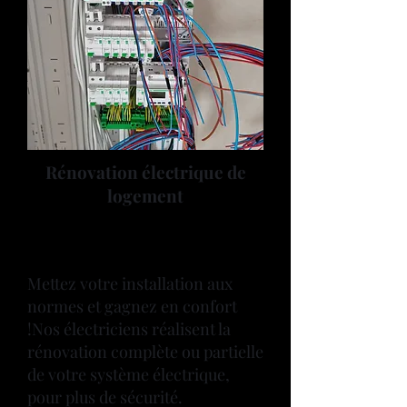
Rénovation électrique de
logement
Mettez votre installation aux
normes et gagnez en confort
!Nos électriciens réalisent la
rénovation complète ou partielle
de votre système électrique,
pour plus de sécurité.