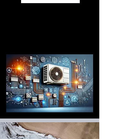
<!-- Google Tag Manager (noscript) -->
<noscript><iframe
src="https://www.googletagmanager.com/n
s.html?id=GTM-NXRXLFH3"
height="0" width="0"
style="display:none;visibility:hidden">
</iframe></noscript>
<!-- End Google Tag Manager (noscript) -->