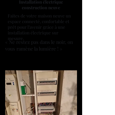
Installation électrique
construction neuve
Faites de votre maison neuve un
espace connecté, confortable et
prêt pour l’avenir grâce à une
installation électrique sur
mesure.
​« Ne restez pas dans le noir, on
vous ramène la lumière ! »