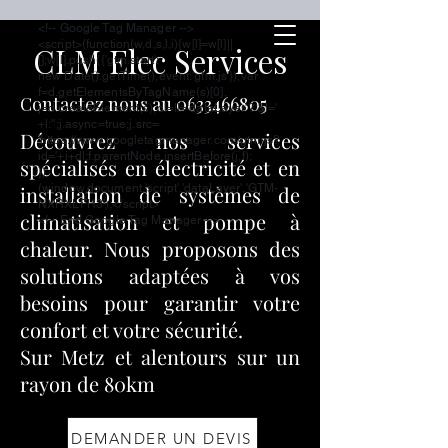
<!-- Google Tag Manager -->
<script>(function(w,d,s,l,i){w[l]=w[l]||
CLM Elec Services
[];w[l].push({'gtm.start':
new Date().getTime(),event:'gtm.js'});var
f=d.getElementsByTagName(s)[0],
Contactez nous au
0633466805
j=d.createElement(s),dl=l!='dataLayer'?'&l='
+l:'';j.async=true;j.src=
Découvrez nos services
'https://www.googletagmanager.com/gtm.js?
id='+i+dl;f.parentNode.insertBefore(j,f);
spécialisés en électricité et en
})
installation de systèmes de
(window,document,'script','dataLayer','GTM-
NXRXLFH3');</script>
climatisation et pompe à
<!-- End Google Tag Manager -->
chaleur. Nous proposons des
solutions adaptées à vos
besoins pour garantir votre
confort et votre sécurité.
Sur Metz et alentours sur un
rayon de 80km
DEMANDER UN DEVIS