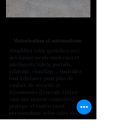
Motorisation et automatisme
Simplifiez votre quotidien avec
des équipements modernes et
intelligents.
Volets, portails,
éclairage, chauffage… contrôlez
tout à distance pour plus de
confort, de sécurité et
d’économies d’énergie.
Offrez-
vous une maison connectée,
pratique et entièrement
personnalisée selon votre mode
de vie !